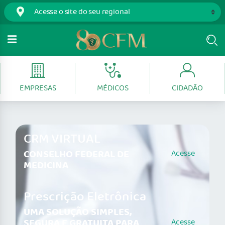
EMPRESAS
MÉDICOS
CIDADÃO
CRM VIRTUAL
CONSELHO FEDERAL DE
Acesse
MEDICINA
Prescrição Eletrônica
UMA SOLUÇÃO SIMPLES,
SEGURA E GRATUITA PARA
Acesse