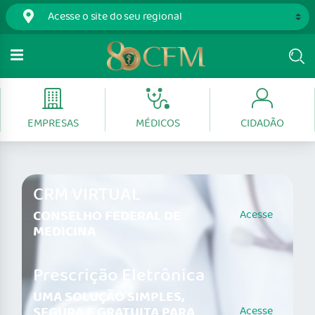
EMPRESAS
MÉDICOS
CIDADÃO
CRM VIRTUAL
CONSELHO FEDERAL DE
Acesse
MEDICINA
Prescrição Eletrônica
UMA SOLUÇÃO SIMPLES,
SEGURA E GRATUITA PARA
Acesse