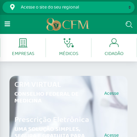
EMPRESAS
MÉDICOS
CIDADÃO
CRM VIRTUAL
CONSELHO FEDERAL DE
Acesse
MEDICINA
Prescrição Eletrônica
UMA SOLUÇÃO SIMPLES,
SEGURA E GRATUITA PARA
Acesse