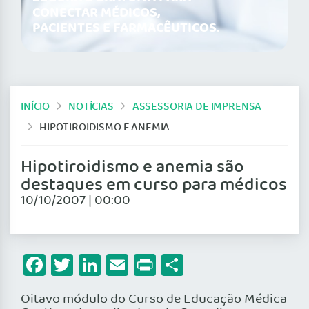
CONECTAR MÉDICOS,
PACIENTES E FARMACÊUTICOS.
INÍCIO
NOTÍCIAS
ASSESSORIA DE IMPRENSA
HIPOTIROIDISMO E ANEMIA SÃO DESTAQUES EM CURSO PARA MÉDICOS
Hipotiroidismo e anemia são
destaques em curso para médicos
10/10/2007 | 00:00
Facebook
Twitter
LinkedIn
Email
Print
Share
Oitavo módulo do Curso de Educação Médica