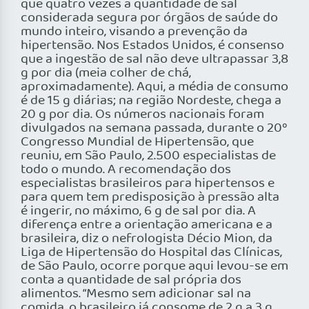
que quatro vezes a quantidade de sal
considerada segura por órgãos de saúde do
mundo inteiro, visando a prevenção da
hipertensão. Nos Estados Unidos, é consenso
que a ingestão de sal não deve ultrapassar 3,8
g por dia (meia colher de chá,
aproximadamente). Aqui, a média de consumo
é de 15 g diárias; na região Nordeste, chega a
20 g por dia. Os números nacionais foram
divulgados na semana passada, durante o 20º
Congresso Mundial de Hipertensão, que
reuniu, em São Paulo, 2.500 especialistas de
todo o mundo. A recomendação dos
especialistas brasileiros para hipertensos e
para quem tem predisposição à pressão alta
é ingerir, no máximo, 6 g de sal por dia. A
diferença entre a orientação americana e a
brasileira, diz o nefrologista Décio Mion, da
Liga de Hipertensão do Hospital das Clínicas,
de São Paulo, ocorre porque aqui levou-se em
conta a quantidade de sal própria dos
alimentos. “Mesmo sem adicionar sal na
comida, o brasileiro já consome de 2 g a 3 g