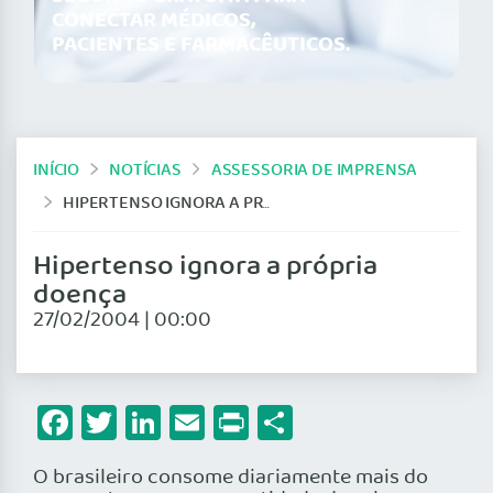
CONECTAR MÉDICOS,
PACIENTES E FARMACÊUTICOS.
INÍCIO
NOTÍCIAS
ASSESSORIA DE IMPRENSA
HIPERTENSO IGNORA A PRÓPRIA DOENÇA
Hipertenso ignora a própria
doença
27/02/2004 | 00:00
Facebook
Twitter
LinkedIn
Email
Print
Share
O brasileiro consome diariamente mais do