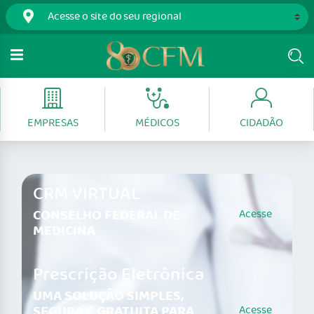
EMPRESAS
MÉDICOS
CIDADÃO
CRM VIRTUAL
CONSELHO FEDERAL DE
Acesse
MEDICINA
Prescrição Eletrônica
UMA SOLUÇÃO SIMPLES,
SEGURA E GRATUITA PARA
Acesse