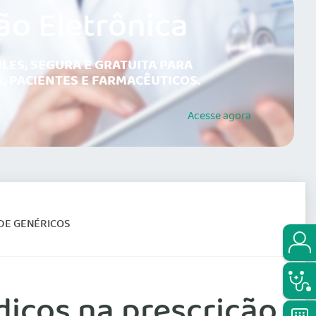
ão Eletrônica
LES, SEGURA E GRATUITA PARA
, PACIENTES E FARMACÊUTICOS.
Acesse
agora
 DE GENÉRICOS
édicos na prescrição