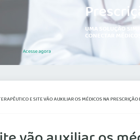
Prescriç
UMA SOLUÇÃO SIMP
CONECTAR MÉDICOS
Acesse
agora
TERAPÊUTICO E SITE VÃO AUXILIAR OS MÉDICOS NA PRESCRIÇÃO
ite vão auxiliar os m