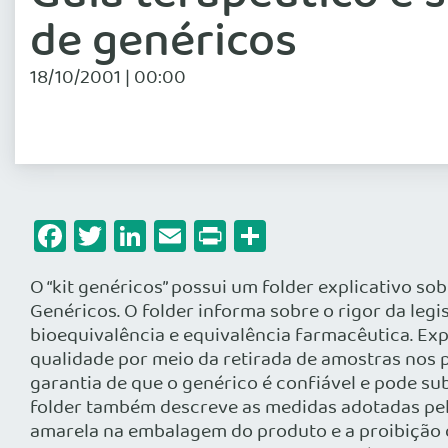
de genéricos
18/10/2001 | 00:00
Facebook
Twitter
LinkedIn
Email
Print
Share
O “kit genéricos” possui um folder explicativo s
Genéricos. O folder informa sobre o rigor da legi
bioequivalência e equivalência farmacêutica. Exp
qualidade por meio da retirada de amostras nos p
garantia de que o genérico é confiável e pode sub
folder também descreve as medidas adotadas pela 
amarela na embalagem do produto e a proibição d