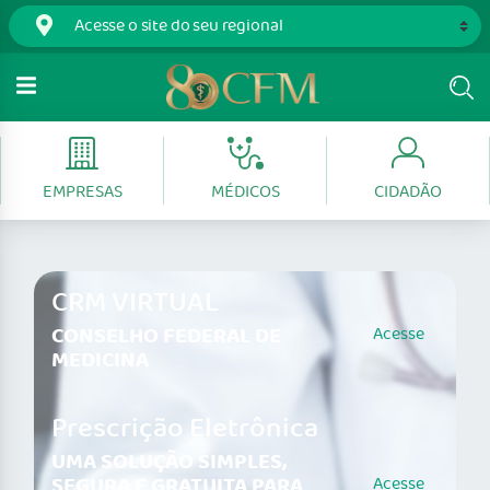
EMPRESAS
MÉDICOS
CIDADÃO
CRM VIRTUAL
CONSELHO FEDERAL DE
Acesse
MEDICINA
Prescrição Eletrônica
UMA SOLUÇÃO SIMPLES,
SEGURA E GRATUITA PARA
Acesse