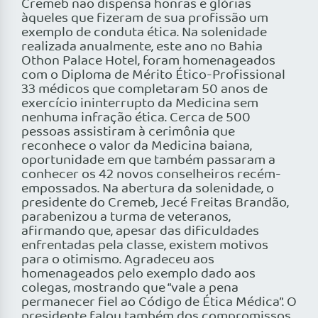
Cremeb não dispensa honras e glórias
àqueles que fizeram de sua profissão um
exemplo de conduta ética. Na solenidade
realizada anualmente, este ano no Bahia
Othon Palace Hotel, foram homenageados
com o Diploma de Mérito Ético-Profissional
33 médicos que completaram 50 anos de
exercício ininterrupto da Medicina sem
nenhuma infração ética. Cerca de 500
pessoas assistiram à cerimônia que
reconhece o valor da Medicina baiana,
oportunidade em que também passaram a
conhecer os 42 novos conselheiros recém-
empossados. Na abertura da solenidade, o
presidente do Cremeb, Jecé Freitas Brandão,
parabenizou a turma de veteranos,
afirmando que, apesar das dificuldades
enfrentadas pela classe, existem motivos
para o otimismo. Agradeceu aos
homenageados pelo exemplo dado aos
colegas, mostrando que “vale a pena
permanecer fiel ao Código de Ética Médica”. O
presidente falou também dos compromissos