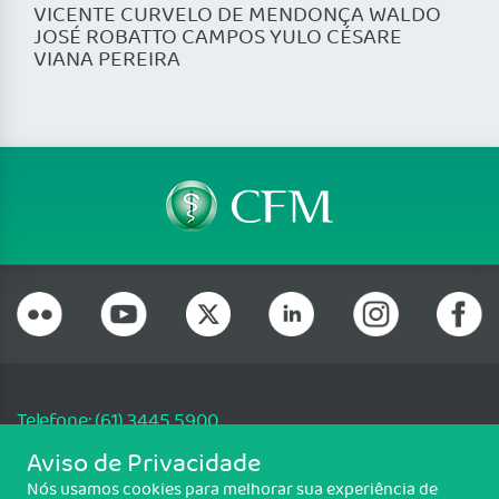
VICENTE CURVELO DE MENDONÇA WALDO
JOSÉ ROBATTO CAMPOS YULO CÉSARE
VIANA PEREIRA
Telefone: (61) 3445 5900
Email: cfm@portalmedico.org.br
Aviso de Privacidade
SGAS 616, Conjunto D, Lote 115, L2 Sul, Brasília/DF - CEP: 70200-760 -
Nós usamos cookies para melhorar sua experiência de