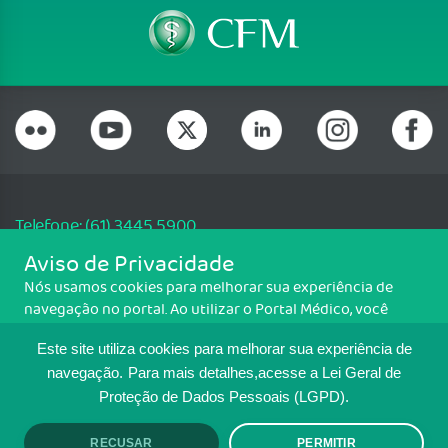
Telefone: (61) 3445 5900
Email: cfm@portalmedico.org.br
Aviso de Privacidade
SGAS 616, Conjunto D, Lote 115, L2 Sul, Brasília/DF - CEP: 70200-760 -
Nós usamos cookies para melhorar sua experiência de
CNPJ: 33.583.550/0001-30
navegação no portal. Ao utilizar o Portal Médico, você
Copyright CFM. Todos os direitos reservados.
concorda com a política de monitoramento de cookies.
Este site utiliza cookies para melhorar sua experiência de
Para ter mais informações sobre como isso é feito, acesse
MAPA DO SITE
Política de cookies
. Se você concorda, clique em ACEITO.
navegação.
Para mais detalhes,acesse a Lei Geral de
Proteção de Dados Pessoais (LGPD).
TRANSPARÊNCIA E PRESTAÇÃO DE
RECUSAR
PERMITIR