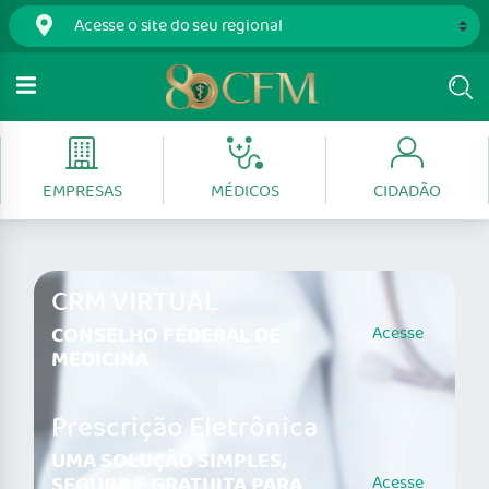
EMPRESAS
MÉDICOS
CIDADÃO
CRM VIRTUAL
CONSELHO FEDERAL DE
Acesse
MEDICINA
Prescrição Eletrônica
UMA SOLUÇÃO SIMPLES,
SEGURA E GRATUITA PARA
Acesse