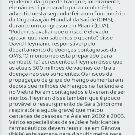
epidemia da gripe de frango e, infelizmente,
ele não está preparado para combatê-la,
advertiu nesta segunda-feira um funcionário
da Organização Mundial da Saúde (OMS),
durante um congresso em Miami (EUA).
“Podemos avaliar que o risco é elevado
apesar que não sabemos o quanto”, disse
David Heymann, responsável pelo
departamento de doenças contagiosas da
OMS. “O mundo não está preparado para
combatê-la”, acrescentou. Heyman disse que
as atuais 300 milhões de vacinas contra a
doença não são suficientes. Os riscos da
propagação da gripe do frango aumentaram
depois que milhões de frangos na Tailândia e
no Vietnã foram contagiados e tiveram de ser
mortos. Heyman disse também que é pouco
provável o ressurgimento da Sars (síndrome
respiratória aguda grave) que matou
centenas de pessoas na Ásia em 2002 e 2003.
Vários especialistas da saúde e fabricantes
farmacêuticos devem reunir-se em Gênova
(Itália) esta semana para discutir meios para