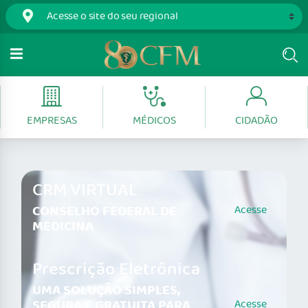
EMPRESAS
MÉDICOS
CIDADÃO
CRM VIRTUAL
CONSELHO FEDERAL DE
Acesse
MEDICINA
Prescrição Eletrônica
UMA SOLUÇÃO SIMPLES,
SEGURA E GRATUITA PARA
Acesse