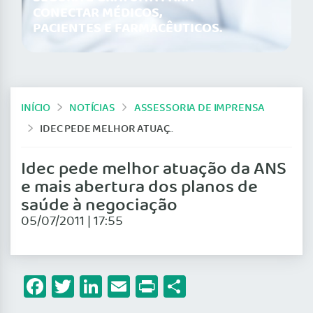
CONECTAR MÉDICOS,
PACIENTES E FARMACÊUTICOS.
INÍCIO
NOTÍCIAS
ASSESSORIA DE IMPRENSA
IDEC PEDE MELHOR ATUAÇÃO DA ANS E MAIS ABERTURA DOS PLANOS DE SAÚDE À NEGOCIAÇÃO
Idec pede melhor atuação da ANS
e mais abertura dos planos de
saúde à negociação
05/07/2011 | 17:55
Facebook
Twitter
LinkedIn
Email
Print
Share