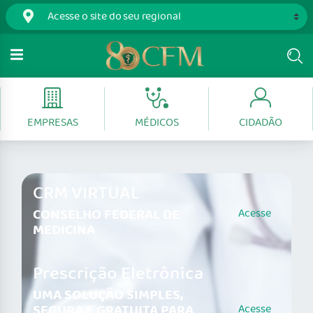
EMPRESAS
MÉDICOS
CIDADÃO
CRM VIRTUAL
CONSELHO FEDERAL DE
Acesse
MEDICINA
Prescrição Eletrônica
UMA SOLUÇÃO SIMPLES,
SEGURA E GRATUITA PARA
Acesse