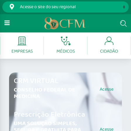
EMPRESAS
MÉDICOS
CIDADÃO
CRM VIRTUAL
CONSELHO FEDERAL DE
Acesse
MEDICINA
Prescrição Eletrônica
UMA SOLUÇÃO SIMPLES,
SEGURA E GRATUITA PARA
Acesse