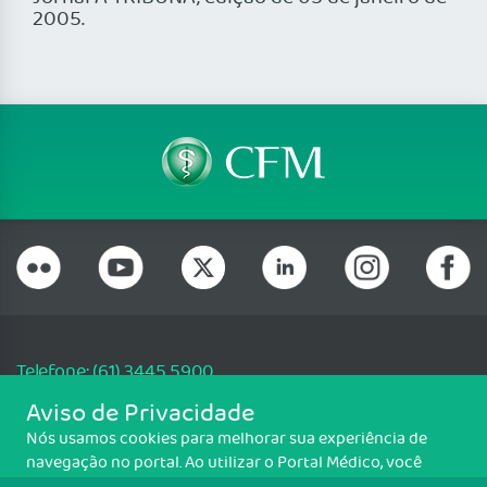
2005.
Telefone: (61) 3445 5900
Email: cfm@portalmedico.org.br
Aviso de Privacidade
SGAS 616, Conjunto D, Lote 115, L2 Sul, Brasília/DF - CEP: 70200-760 -
Nós usamos cookies para melhorar sua experiência de
CNPJ: 33.583.550/0001-30
navegação no portal. Ao utilizar o Portal Médico, você
Copyright CFM. Todos os direitos reservados.