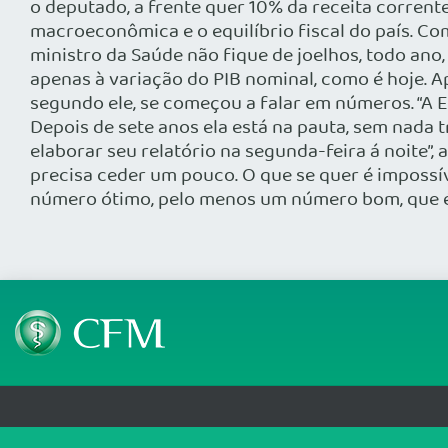
o deputado, a frente quer 10% da receita corrent
macroeconômica e o equilíbrio fiscal do país. C
ministro da Saúde não fique de joelhos, todo ano
apenas à variação do PIB nominal, como é hoje. A
segundo ele, se começou a falar em números. “A 
Depois de sete anos ela está na pauta, sem nada t
elaborar seu relatório na segunda-feira á noite”
precisa ceder um pouco. O que se quer é impossí
número ótimo, pelo menos um número bom, que é m
Telefone: (61) 3445 5900
Email: cfm@portalmedico.o