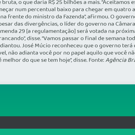
e bruta, o que daria R$ 25 bilhões a mais. “Aceitamos
omeçar num percentual baixo para chegar em quatro an
, na frente do ministro da Fazenda”, afirmou. O gover
pesar das divergências, o líder do governo na Câmara
Emenda 29 [a regulamentação] será votada na próxima
rancando”, disse. “Vamos passar o final de semana to
, adiantou. José Múcio reconheceu que o governo terá
vel, não adianta você por no papel aquilo que você 
elhor do que se tem hoje”, disse. Fonte:
Agência Bra
rg.br