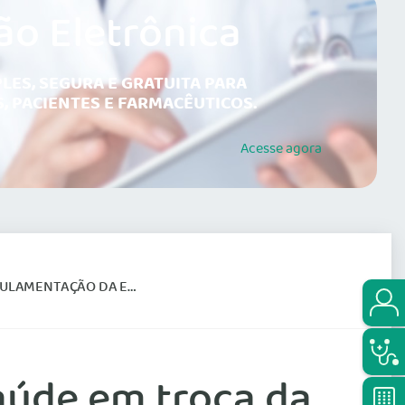
ão Eletrônica
LES, SEGURA E GRATUITA PARA
, PACIENTES E FARMACÊUTICOS.
Acesse
agora
NTAÇÃO DA EMENDA 29
aúde em troca da