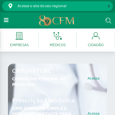
EMPRESAS
MÉDICOS
CIDADÃO
CRM VIRTUAL
CONSELHO FEDERAL DE
Acesse
MEDICINA
Prescrição Eletrônica
UMA SOLUÇÃO SIMPLES,
SEGURA E GRATUITA PARA
Acesse