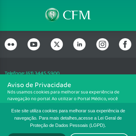
Telefone: (61) 3445 5900
Email: cfm@portalmedico.org.br
Aviso de Privacidade
SGAS 616, Conjunto D, Lote 115, L2 Sul, Brasília/DF - CEP: 70200-760 -
Nós usamos cookies para melhorar sua experiência de
CNPJ: 33.583.550/0001-30
navegação no portal. Ao utilizar o Portal Médico, você
Copyright CFM. Todos os direitos reservados.
concorda com a política de monitoramento de cookies.
Este site utiliza cookies para melhorar sua experiência de
Para ter mais informações sobre como isso é feito, acesse
MAPA DO SITE
Política de cookies
. Se você concorda, clique em ACEITO.
navegação.
Para mais detalhes,acesse a Lei Geral de
Proteção de Dados Pessoais (LGPD).
TRANSPARÊNCIA E PRESTAÇÃO DE