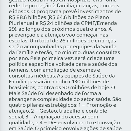
gestão, reduzir filas em hospitais, criar uma
rede de proteção à família, crianças, homens
e idosos. O programa prevê investimentos de
R$ 88,6 bilhões (R$ 64,6 bilhões do Plano
Plurianual e R$ 24 bilhões da CPMF/Emenda
29), ao longo dos próximos quatro anos. A
prevenção e a atenção vão começar nas
escolas. Um total de 26 milhões de crianças
serão acompanhadas por equipes da Saúde
da Família e terão, no mínimo, duas consultas
por ano. Pela primeira vez, será criada uma
política específica voltada para a saúde dos
homens, com ampliação de exames e
consultas médicas. As equipes de Saúde da
Família passarão a cobrir 130 milhões de
brasileiros, contra os 90 milhões de hoje. O
Mais Saúde foi desenhado de forma a
abranger a complexidade do setor saúde. São
quatro pilares estratégicos: 1 – Promoção e
atenção, 2 – Gestão, trabalho e controle
social, 3 – Ampliação do acesso com
qualidade, e 4 – Desenvolvimento e Inovação
em Saúde. O primeiro envolve ações de saúde