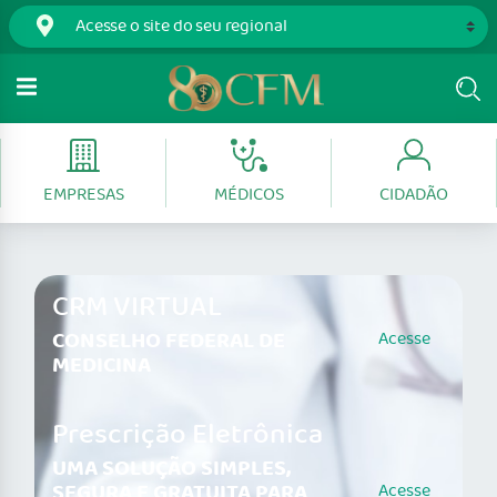
EMPRESAS
MÉDICOS
CIDADÃO
CRM VIRTUAL
CONSELHO FEDERAL DE
Acesse
MEDICINA
Prescrição Eletrônica
UMA SOLUÇÃO SIMPLES,
SEGURA E GRATUITA PARA
Acesse