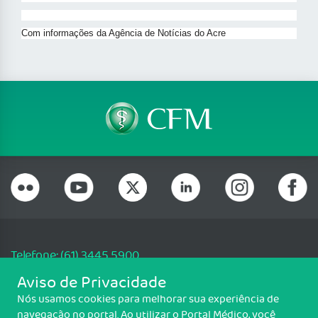
Com informações da Agência de Notícias do Acre
Telefone: (61) 3445 5900
Email: cfm@portalmedico.org.br
Aviso de Privacidade
SGAS 616, Conjunto D, Lote 115, L2 Sul, Brasília/DF - CEP: 70200-760 -
Nós usamos cookies para melhorar sua experiência de
CNPJ: 33.583.550/0001-30
navegação no portal. Ao utilizar o Portal Médico, você