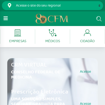
EMPRESAS
MÉDICOS
CIDADÃO
CRM VIRTUAL
CONSELHO FEDERAL DE
Acesse
MEDICINA
Prescrição Eletrônica
UMA SOLUÇÃO SIMPLES,
SEGURA E GRATUITA PARA
Acesse