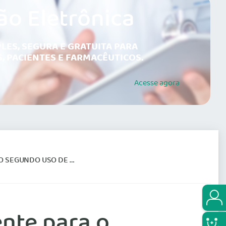
ão Eletrônica
LES, SEGURA E GRATUITA PARA
, PACIENTES E FARMACÊUTICOS.
Acesse
agora
USO DE MEDICAMENTOS
nte para o