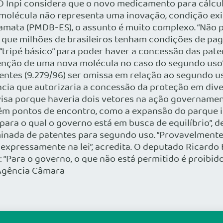
 O Inpi considera que o novo medicamento para cálcu
lécula não representa uma inovação, condição exig
Camata (PMDB-ES), o assunto é muito complexo. “Não 
r que milhões de brasileiros tenham condições de pa
 “tripé básico” para poder haver a concessão das pate
enção de uma nova molécula no caso do segundo uso”
 Patentes (9.279/96) ser omissa em relação ao segundo
ência que autorizaria a concessão da proteção em div
visa porque haveria dois vetores na ação governamen
s têm pontos de encontro, como a expansão do parque 
para o qual o governo está em busca de equilíbrio”, d
inada de patentes para segundo uso. “Provavelmente,
xpressamente na lei”, acredita. O deputado Ricardo B
: “Para o governo, o que não está permitido é proibid
: Agência Câmara