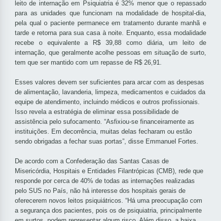
leito de internação em Psiquiatria é 32% menor que o repassado
para as unidades que funcionam na modalidade de hospital-dia,
pela qual o paciente permanece em tratamento durante manhã e
tarde e retorna para sua casa à noite. Enquanto, essa modalidade
recebe o equivalente a R$ 39,88 como diária, um leito de
internação, que geralmente acolhe pessoas em situação de surto,
tem que ser mantido com um repasse de R$ 26,91.
Esses valores devem ser suficientes para arcar com as despesas
de alimentação, lavanderia, limpeza, medicamentos e cuidados da
equipe de atendimento, incluindo médicos e outros profissionais.
Isso revela a estratégia de eliminar essa possibilidade de
assistência pelo sufocamento. “Asfixiou-se financeiramente as
instituições. Em decorrência, muitas delas fecharam ou estão
sendo obrigadas a fechar suas portas”, disse Emmanuel Fortes.
De acordo com a Confederação das Santas Casas de
Misericórdia, Hospitais e Entidades Filantrópicas (CMB), rede que
responde por cerca de 40% de todas as internações realizadas
pelo SUS no País, não há interesse dos hospitais gerais de
oferecerem novos leitos psiquiátricos. “Há uma preocupação com
a segurança dos pacientes, pois os de psiquiatria, principalmente
em surtos, podem representar algum risco. Além disso, a baixa