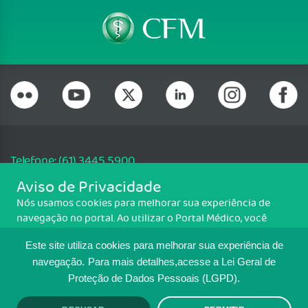
Telefone: (61) 3445 5900
Email: cfm@portalmedico.org.br
Aviso de Privacidade
SGAS 616, Conjunto D, Lote 115, L2 Sul, Brasília/DF - CEP: 70200-760 -
Nós usamos cookies para melhorar sua experiência de
CNPJ: 33.583.550/0001-30
navegação no portal. Ao utilizar o Portal Médico, você
Copyright CFM. Todos os direitos reservados.
concorda com a política de monitoramento de cookies.
Este site utiliza cookies para melhorar sua experiência de
Para ter mais informações sobre como isso é feito, acesse
MAPA DO SITE
Política de cookies
. Se você concorda, clique em ACEITO.
navegação.
Para mais detalhes,acesse a Lei Geral de
Proteção de Dados Pessoais (LGPD).
TRANSPARÊNCIA E PRESTAÇÃO DE