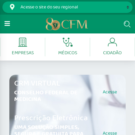
EMPRESAS
MÉDICOS
CIDADÃO
CRM VIRTUAL
CONSELHO FEDERAL DE
Acesse
MEDICINA
Prescrição Eletrônica
UMA SOLUÇÃO SIMPLES,
SEGURA E GRATUITA PARA
Acesse