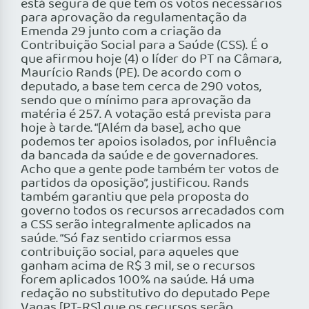
está segura de que tem os votos necessários
para aprovação da regulamentação da
Emenda 29 junto com a criação da
Contribuição Social para a Saúde (CSS). É o
que afirmou hoje (4) o líder do PT na Câmara,
Maurício Rands (PE). De acordo com o
deputado, a base tem cerca de 290 votos,
sendo que o mínimo para aprovação da
matéria é 257. A votação está prevista para
hoje à tarde. “[Além da base], acho que
podemos ter apoios isolados, por influência
da bancada da saúde e de governadores.
Acho que a gente pode também ter votos de
partidos da oposição”, justificou. Rands
também garantiu que pela proposta do
governo todos os recursos arrecadados com
a CSS serão integralmente aplicados na
saúde. “Só faz sentido criarmos essa
contribuição social, para aqueles que
ganham acima de R$ 3 mil, se o recursos
forem aplicados 100% na saúde. Há uma
redação no substitutivo do deputado Pepe
Vagas [PT-RS] que os recursos serão