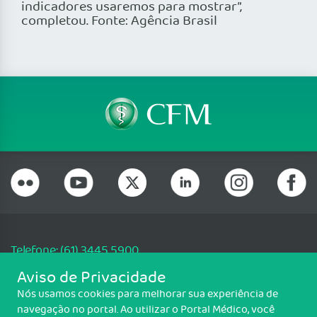
indicadores usaremos para mostrar”,
completou. Fonte: Agência Brasil
Telefone: (61) 3445 5900
Email: cfm@portalmedico.org.br
Aviso de Privacidade
SGAS 616, Conjunto D, Lote 115, L2 Sul, Brasília/DF - CEP: 70200-760 -
Nós usamos cookies para melhorar sua experiência de
CNPJ: 33.583.550/0001-30
navegação no portal. Ao utilizar o Portal Médico, você