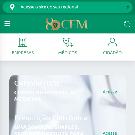
EMPRESAS
MÉDICOS
CIDADÃO
CRM VIRTUAL
CONSELHO FEDERAL DE
Acesse
MEDICINA
Prescrição Eletrônica
UMA SOLUÇÃO SIMPLES,
SEGURA E GRATUITA PARA
Acesse