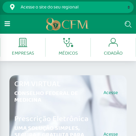
EMPRESAS
MÉDICOS
CIDADÃO
CRM VIRTUAL
CONSELHO FEDERAL DE
Acesse
MEDICINA
Prescrição Eletrônica
UMA SOLUÇÃO SIMPLES,
SEGURA E GRATUITA PARA
Acesse