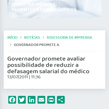
CONECTAR MÉDICOS,
PACIENTES E FARMACÊUTICOS.
INÍCIO
NOTÍCIAS
ASSESSORIA DE IMPRENSA
GOVERNADOR PROMETE AVALIAR POSSIBILIDADE DE REDUZIR A DEFASAGEM SALARIAL DO MÉDICO
Governador promete avaliar
possibilidade de reduzir a
defasagem salarial do médico
13/07/2011 | 11:36
Facebook
Twitter
LinkedIn
Email
Print
Share