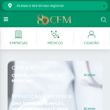
EMPRESAS
MÉDICOS
CIDADÃO
CRM VIRTUAL
CONSELHO FEDERAL DE
Acesse
MEDICINA
Prescrição Eletrônica
UMA SOLUÇÃO SIMPLES,
SEGURA E GRATUITA PARA
Acesse