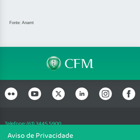
Fonte: Anamt
Telefone: (61) 3445 5900
Email: cfm@portalmedico.org.br
Aviso de Privacidade
SGAS 616, Conjunto D, Lote 115, L2 Sul, Brasília/DF - CEP: 70200-760 -