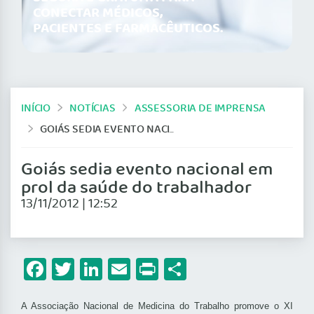
CONECTAR MÉDICOS,
PACIENTES E FARMACÊUTICOS.
INÍCIO
NOTÍCIAS
ASSESSORIA DE IMPRENSA
GOIÁS SEDIA EVENTO NACIONAL EM PROL DA SAÚDE DO TRABALHADOR
Goiás sedia evento nacional em
prol da saúde do trabalhador
13/11/2012 | 12:52
Facebook
Twitter
LinkedIn
Email
Print
Share
A Associação Nacional de Medicina do Trabalho promove o XI