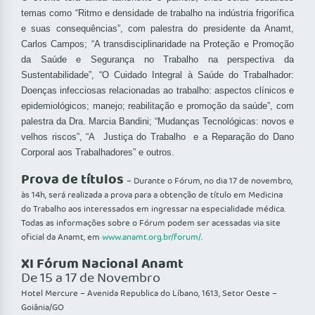
temas como “Ritmo e densidade de trabalho na indústria frigorífica
e suas consequências”, com palestra do presidente da Anamt,
Carlos Campos; “A transdisciplinaridade na Proteção e Promoção
da Saúde e Segurança no Trabalho na perspectiva da
Sustentabilidade”, “O Cuidado Integral à Saúde do Trabalhador:
Doenças infecciosas relacionadas ao trabalho: aspectos clínicos e
epidemiológicos; manejo; reabilitação e promoção da saúde”, com
palestra da Dra. Marcia Bandini; “Mudanças Tecnológicas: novos e
velhos riscos”, “A Justiça do Trabalho e a Reparação do Dano
Corporal aos Trabalhadores” e outros.
Prova de títulos
– Durante o Fórum, no dia 17 de novembro,
às 14h, será realizada a prova para a obtenção de título em Medicina
do Trabalho aos interessados em ingressar na especialidade médica.
Todas as informações sobre o Fórum podem ser acessadas via site
oficial da Anamt, em
www.anamt.org.br/forum/
.
XI Fórum Nacional Anamt
De 15 a 17 de Novembro
Hotel Mercure – Avenida Republica do Líbano, 1613, Setor Oeste –
Goiânia/GO