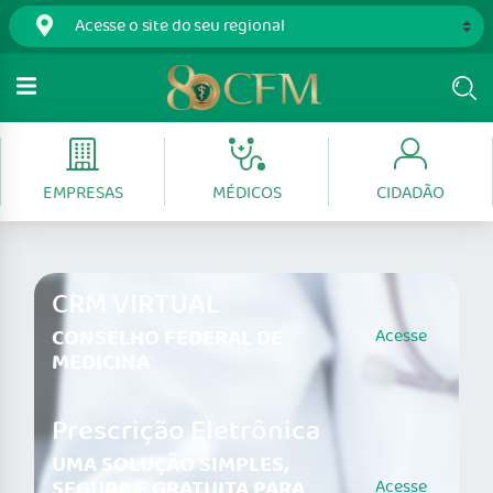
EMPRESAS
MÉDICOS
CIDADÃO
CRM VIRTUAL
CONSELHO FEDERAL DE
Acesse
MEDICINA
Prescrição Eletrônica
UMA SOLUÇÃO SIMPLES,
SEGURA E GRATUITA PARA
Acesse