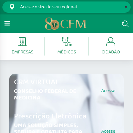
EMPRESAS
MÉDICOS
CIDADÃO
CRM VIRTUAL
CONSELHO FEDERAL DE
Acesse
MEDICINA
Prescrição Eletrônica
UMA SOLUÇÃO SIMPLES,
SEGURA E GRATUITA PARA
Acesse