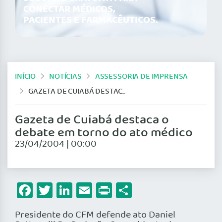
CONECTAR MÉDICOS,
PACIENTES E FARMACÊUTICOS.
INÍCIO
NOTÍCIAS
ASSESSORIA DE IMPRENSA
GAZETA DE CUIABÁ DESTACA O DEBATE EM TORNO DO ATO MÉDICO
Gazeta de Cuiabá destaca o
debate em torno do ato médico
23/04/2004 | 00:00
Facebook
Twitter
LinkedIn
Email
Print
Share
Presidente do CFM defende ato Daniel