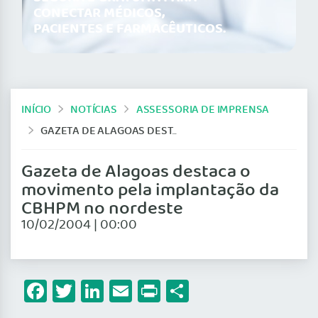
CONECTAR MÉDICOS,
PACIENTES E FARMACÊUTICOS.
INÍCIO
NOTÍCIAS
ASSESSORIA DE IMPRENSA
GAZETA DE ALAGOAS DESTACA O MOVIMENTO PELA IMPLANTAÇÃO DA CBHPM NO NORDESTE
Gazeta de Alagoas destaca o
movimento pela implantação da
CBHPM no nordeste
10/02/2004 | 00:00
Facebook
Twitter
LinkedIn
Email
Print
Share