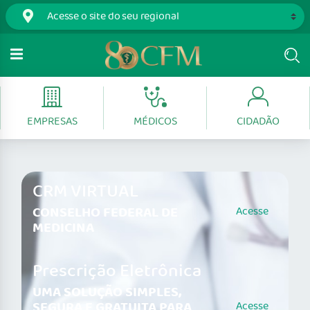
EMPRESAS
MÉDICOS
CIDADÃO
CRM VIRTUAL
CONSELHO FEDERAL DE
Acesse
MEDICINA
Prescrição Eletrônica
UMA SOLUÇÃO SIMPLES,
SEGURA E GRATUITA PARA
Acesse