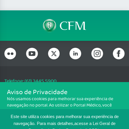
Telefone: (61) 3445 5900
Email: cfm@portalmedico.org.br
Aviso de Privacidade
SGAS 616, Conjunto D, Lote 115, L2 Sul, Brasília/DF - CEP: 70200-760 -
Nós usamos cookies para melhorar sua experiência de
CNPJ: 33.583.550/0001-30
navegação no portal. Ao utilizar o Portal Médico, você
Copyright CFM. Todos os direitos reservados.
concorda com a política de monitoramento de cookies.
Este site utiliza cookies para melhorar sua experiência de
Para ter mais informações sobre como isso é feito, acesse
MAPA DO SITE
Política de cookies
. Se você concorda, clique em ACEITO.
navegação.
Para mais detalhes,acesse a Lei Geral de