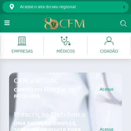
EMPRESAS
MÉDICOS
CIDADÃO
CRM VIRTUAL
CONSELHO FEDERAL DE
Acesse
MEDICINA
Prescrição Eletrônica
UMA SOLUÇÃO SIMPLES,
SEGURA E GRATUITA PARA
Acesse