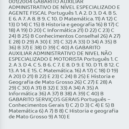
001/2004 GABARITO AUXILIAR
ADMINISTRATIVO DE NÍVEL ESPECIALIZADO E
AGENTE FISCAL Português 1. A 2. D 3. D 4. B 5.
E 6. A 7. A 8. B 9. C 10. D Matemática. 11) A 12) C
13) D 14) C 15) B Historia e geografia 16) B 17) C
18) A 19) D 20) C Informática 21) D 22) C 23) C
24) B 25) B Conhecimentos Conselhal 26) A 27)
E 28) D 29) A 30) E 31) C 32) A 33) D 34) A 35) B
36) B 37) E 38) D 39) C 40) A GABARITO
AUXILIAR ADMINISTRATIVO DE NIVEL NÃO
ESPECIALIZADO E MOTORISTA Português 1. C
2. A 3. D 4. C 5. B 6. C 7. E 8. D 9. E 10. D 11. B 12. C
13. A 14. E 15. C Matemática. 16) A 17) C 18) D 19)
A 20) D 21) B 22) E 23) C 24) B 25) E Historia e
Geografia de Mato Grosso 26) C 27) E 28) A
29) C 30) A 31) B 32) E 33) A 34) A 35) A
Informática 36) A 37) B 38) A 39) C 40) B
GABARITO SERVIÇOS GERAIS Português –
Conhecimentos Gerais 1) C 2) D 3) C 4) E 5) B
Matemática 6) A 7) B 8) C Historia e geografia
de Mato Grosso 9) A 10) E