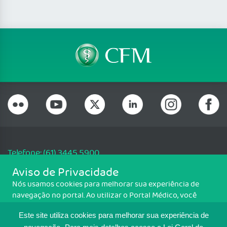
Telefone: (61) 3445 5900
Email: cfm@portalmedico.org.br
Aviso de Privacidade
SGAS 616, Conjunto D, Lote 115, L2 Sul, Brasília/DF - CEP: 70200-760 -
Nós usamos cookies para melhorar sua experiência de
CNPJ: 33.583.550/0001-30
navegação no portal. Ao utilizar o Portal Médico, você
Copyright CFM. Todos os direitos reservados.
concorda com a política de monitoramento de cookies.
Este site utiliza cookies para melhorar sua experiência de
Para ter mais informações sobre como isso é feito, acesse