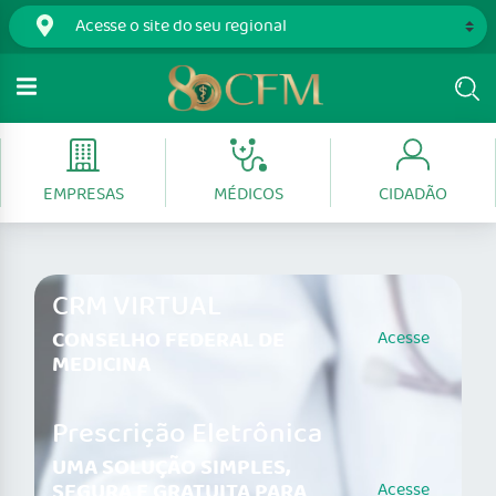
EMPRESAS
MÉDICOS
CIDADÃO
CRM VIRTUAL
CONSELHO FEDERAL DE
Acesse
MEDICINA
Prescrição Eletrônica
UMA SOLUÇÃO SIMPLES,
SEGURA E GRATUITA PARA
Acesse