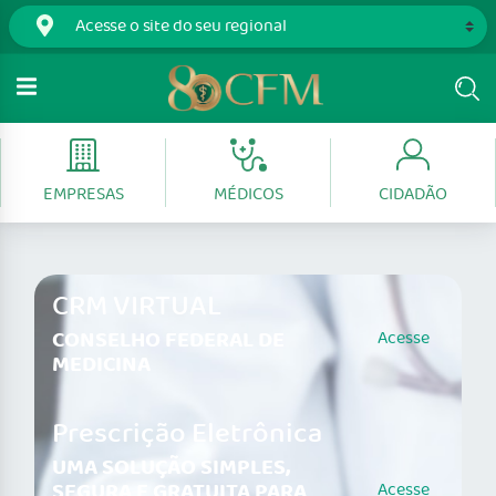
EMPRESAS
MÉDICOS
CIDADÃO
CRM VIRTUAL
CONSELHO FEDERAL DE
Acesse
MEDICINA
Prescrição Eletrônica
UMA SOLUÇÃO SIMPLES,
SEGURA E GRATUITA PARA
Acesse