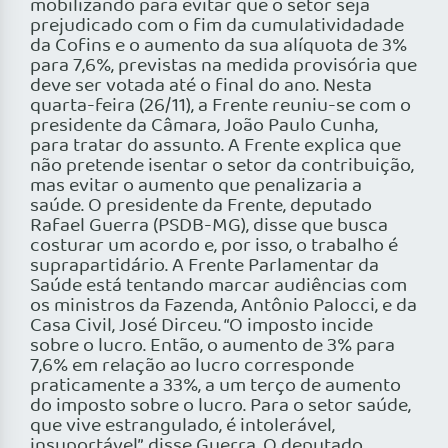
mobilizando para evitar que o setor seja
prejudicado com o fim da cumulatividadade
da Cofins e o aumento da sua alíquota de 3%
para 7,6%, previstas na medida provisória que
deve ser votada até o final do ano. Nesta
quarta-feira (26/11), a Frente reuniu-se com o
presidente da Câmara, João Paulo Cunha,
para tratar do assunto. A Frente explica que
não pretende isentar o setor da contribuição,
mas evitar o aumento que penalizaria a
saúde. O presidente da Frente, deputado
Rafael Guerra (PSDB-MG), disse que busca
costurar um acordo e, por isso, o trabalho é
suprapartidário. A Frente Parlamentar da
Saúde está tentando marcar audiências com
os ministros da Fazenda, Antônio Palocci, e da
Casa Civil, José Dirceu. “O imposto incide
sobre o lucro. Então, o aumento de 3% para
7,6% em relação ao lucro corresponde
praticamente a 33%, a um terço de aumento
do imposto sobre o lucro. Para o setor saúde,
que vive estrangulado, é intolerável,
insuportável”, disse Guerra. O deputado