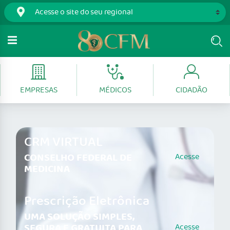
EMPRESAS
MÉDICOS
CIDADÃO
CRM VIRTUAL
CONSELHO FEDERAL DE
Acesse
MEDICINA
Prescrição Eletrônica
UMA SOLUÇÃO SIMPLES,
SEGURA E GRATUITA PARA
Acesse