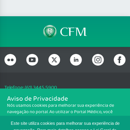
Telefone: (61) 3445 5900
Email: cfm@portalmedico.org.br
Aviso de Privacidade
SGAS 616, Conjunto D, Lote 115, L2 Sul, Brasília/DF - CEP: 70200-760 -
Nós usamos cookies para melhorar sua experiência de
CNPJ: 33.583.550/0001-30
navegação no portal. Ao utilizar o Portal Médico, você
Copyright CFM. Todos os direitos reservados.
concorda com a política de monitoramento de cookies.
Este site utiliza cookies para melhorar sua experiência de
Para ter mais informações sobre como isso é feito, acesse