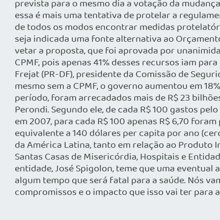
prevista para o mesmo dia a votação da mudança 
essa é mais uma tentativa de protelar a regulam
de todos os modos encontrar medidas protelatória
seja indicada uma fonte alternativa ao Orçamento
vetar a proposta, que foi aprovada por unanimida
CPMF, pois apenas 41% desses recursos iam para o
Frejat (PR-DF), presidente da Comissão de Segurid
mesmo sem a CPMF, o governo aumentou em 18% a 
período, foram arrecadados mais de R$ 23 bilhões
Perondi. Segundo ele, de cada R$ 100 gastos pel
em 2007, para cada R$ 100 apenas R$ 6,70 foram 
equivalente a 140 dólares per capita por ano (cerc
da América Latina, tanto em relação ao Produto I
Santas Casas de Misericórdia, Hospitais e Enti
entidade, José Spigolon, teme que uma eventual a
algum tempo que será fatal para a saúde. Nós va
compromissos e o impacto que isso vai ter para 