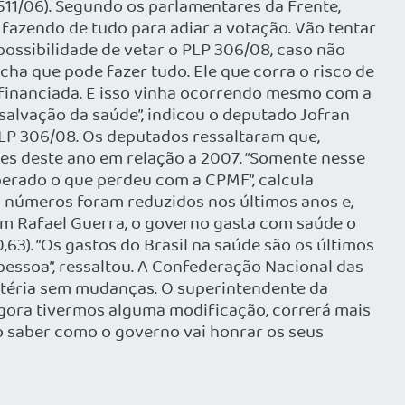
511/06). Segundo os parlamentares da Frente,
fazendo de tudo para adiar a votação. Vão tentar
possibilidade de vetar o PLP 306/08, caso não
cha que pode fazer tudo. Ele que corra o risco de
ubfinanciada. E isso vinha ocorrendo mesmo com a
salvação da saúde”, indicou o deputado Jofran
o PLP 306/08. Os deputados ressaltaram que,
s deste ano em relação a 2007. “Somente nesse
uperado o que perdeu com a CPMF”, calcula
s números foram reduzidos nos últimos anos e,
om Rafael Guerra, o governo gasta com saúde o
,63). “Os gastos do Brasil na saúde são os últimos
pessoa”, ressaltou. A Confederação Nacional das
atéria sem mudanças. O superintendente da
 agora tivermos alguma modificação, correrá mais
o saber como o governo vai honrar os seus