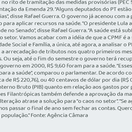
no rito de tramitação das medidas provisórias (PEC 
entação da Emenda 29. “Alguns deputados do PT estão 
s”, disse Rafael Guerra. O governo já acenou com a 
 para aplicar recursos na saúde. “O presidente Lula a
de no Senado”, disse Rafael Guerra. “A saúde está s
 setor. Vamos acabar com a idéia de que a CPMF é a 
ade Social e Família, a única, até agora, a analisar 
arrecadação de tributos nos quatro primeiros mese
. Ou seja, até o fim do semestre o governo terá rec
o governo em 2000, R$ 9,60 foram para a saúde. “Esse
para a saúde”, comparou o parlamentar. De acordo c
a de R$ 220,76), ou 40 centavos de dólar por dia (R$ 0
nterno Bruto (PIB) quanto em relação aos gastos por 
dades Filantrópicas também defende a aprovação da m
lteração atrase a solução para “o caos no setor”. “Se
mos passar o final de ano sem fechar as contas. Quer
a população.” Fonte: Agência Câmara