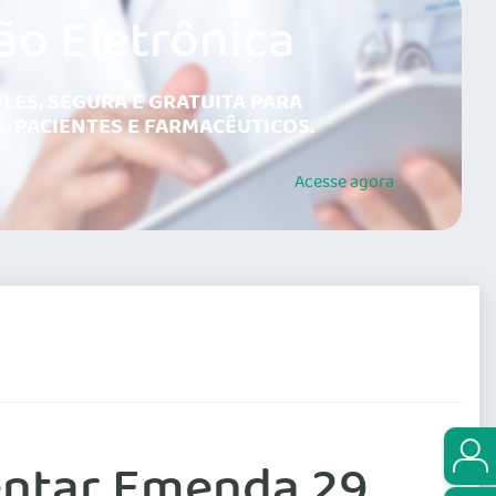
ão Eletrônica
LES, SEGURA E GRATUITA PARA
, PACIENTES E FARMACÊUTICOS.
Acesse
agora
mentar Emenda 29