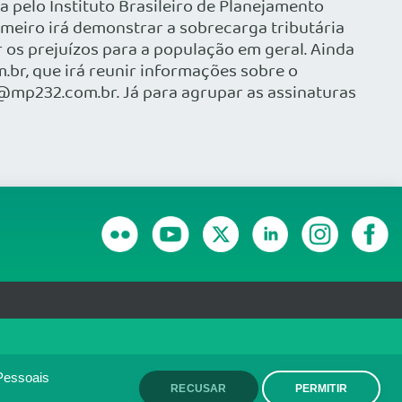
a pelo Instituto Brasileiro de Planejamento
meiro irá demonstrar a sobrecarga tributária
 os prejuízos para a população em geral. Ainda
.br, que irá reunir informações sobre o
2@mp232.com.br. Já para agrupar as assinaturas
RANSPARÊNCIA E PRESTAÇÃO DE CONTAS
olítica de monitoramento de
ACEITO
Pessoais
RECUSAR
PERMITIR