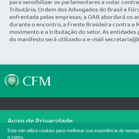
para sensibilizar os parlamentares a votar contra
Tributário, Ordem dos Advogados do Brasil e Fór
enfrentada pelas empresas; a OAB abordará os asp
durante o encontro, a Frente Brasileira contra a
movimento e a tributação do setor. As entidades
do manifesto será utilizado o e-mail secretaria@
Telefone: (61) 3445 5900
Email: cfm@portalmedico.o
Aviso de Privacidade
SGAS 616, Conjunto D, Lote 115, L2 Sul, Brasília/DF - CEP: 70200-760 - CNPJ
Nós usamos cookies para melhorar sua experiência de navegaçã
Copyright 2026 CFM. Todos os direitos reservados.
Este site utiliza cookies para melhorar sua experiência de naveg
cookies. Para ter mais informações sobre como isso é feito, a
(LGPD).