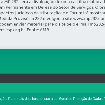
 a MP 232 será a divulgação de uma cartilha elaborad
um Permanente em Defesa do Setor de Serviços. O pri
ectos jurídicos da tributação; e o Fórum irá mostrar
 Medida Provisória 232 divulgou o site www.mp232.com
 podem enviar material para o site pelo e-mail mp23
fesesp.org.br. Fonte: AMB
rg.br
MAPA DO SITE
T
: 33.583.550/0001-30
o no portal. Ao utilizar o Portal Médico, você concorda com a p
ação.
Para mais detalhes,acesse a Lei Geral de Proteção de Dados 
Política de cookies
cesse
. Se você concorda, clique em ACEITO.