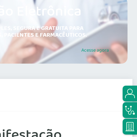
ão Eletrônica
LES, SEGURA E GRATUITA PARA
, PACIENTES E FARMACÊUTICOS.
Acesse
agora
ifestação