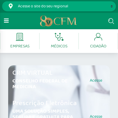
EMPRESAS
MÉDICOS
CIDADÃO
CRM VIRTUAL
CONSELHO FEDERAL DE
Acesse
MEDICINA
Prescrição Eletrônica
UMA SOLUÇÃO SIMPLES,
SEGURA E GRATUITA PARA
Acesse