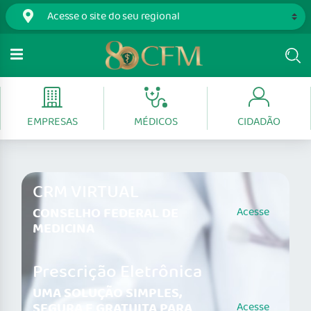
EMPRESAS
MÉDICOS
CIDADÃO
CRM VIRTUAL
CONSELHO FEDERAL DE
Acesse
MEDICINA
Prescrição Eletrônica
UMA SOLUÇÃO SIMPLES,
SEGURA E GRATUITA PARA
Acesse