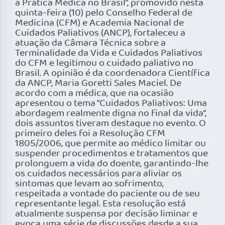
a Prática Médica no Brasil”, promovido nesta
quinta-feira (10) pelo Conselho Federal de
Medicina (CFM) e Academia Nacional de
Cuidados Paliativos (ANCP), fortaleceu a
atuação da Câmara Técnica sobre a
Terminalidade da Vida e Cuidados Paliativos
do CFM e legitimou o cuidado paliativo no
Brasil. A opinião é da coordenadora Científica
da ANCP, Maria Goretti Sales Maciel. De
acordo com a médica, que na ocasião
apresentou o tema “Cuidados Paliativos: Uma
abordagem realmente digna no final da vida”,
dois assuntos tiveram destaque no evento. O
primeiro deles foi a Resolução CFM
1805/2006, que permite ao médico limitar ou
suspender procedimentos e tratamentos que
prolonguem a vida do doente, garantindo-lhe
os cuidados necessários para aliviar os
sintomas que levam ao sofrimento,
respeitada a vontade do paciente ou de seu
representante legal. Esta resolução está
atualmente suspensa por decisão liminar e
evoca uma série de discussões desde a sua