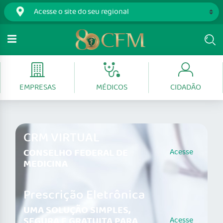
EMPRESAS
MÉDICOS
CIDADÃO
CRM VIRTUAL
CONSELHO FEDERAL DE
Acesse
MEDICINA
Prescrição Eletrônica
UMA SOLUÇÃO SIMPLES,
SEGURA E GRATUITA PARA
Acesse