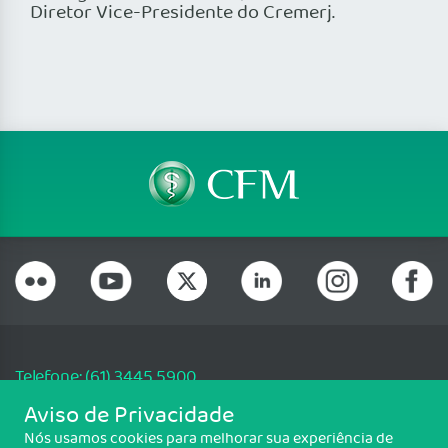
Diretor Vice-Presidente do Cremerj.
Telefone: (61) 3445 5900
Email: cfm@portalmedico.org.br
Aviso de Privacidade
SGAS 616, Conjunto D, Lote 115, L2 Sul, Brasília/DF - CEP: 70200-760 -
Nós usamos cookies para melhorar sua experiência de