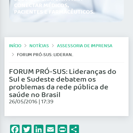
CONECTAR MÉDICOS,
PACIENTES E FARMACÊUTICOS.
INÍCIO
NOTÍCIAS
ASSESSORIA DE IMPRENSA
FORUM PRÓ-SUS: LIDERANÇAS DO SUL E SUDESTE DEBATEM OS PROBLEMAS DA REDE PÚBLICA DE SAÚDE NO BRASIL
FORUM PRÓ-SUS: Lideranças do
Sul e Sudeste debatem os
problemas da rede pública de
saúde no Brasil
26/05/2016 | 17:39
Facebook
Twitter
LinkedIn
Email
Print
Share