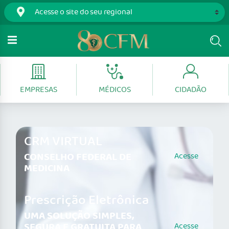
EMPRESAS
MÉDICOS
CIDADÃO
CRM VIRTUAL
CONSELHO FEDERAL DE
Acesse
MEDICINA
Prescrição Eletrônica
UMA SOLUÇÃO SIMPLES,
SEGURA E GRATUITA PARA
Acesse