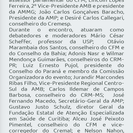
assessor parlamentar do CFM; Lincoln Lopes
Ferreira, 2º Vice-Presidente AMB e presidente
da AMMG; João Carlos Gonçalves Baracho,
Presidente da AMP; e Desiré Carlos Callegari,
conselheiro do Cremesp.
Durante o encontro, atuaram como
debatedores e moderadores Mário César
Scheffer, professor da USP; Otávio
Marambaia dos Santos, conselheiro do CFM e
do Conselho da Bahia; Adonis Nasr e Wilmar
Mendonça Guimarães, conselheiros do CRM-
PR; Luiz Ernesto Pujol, presidente do
Conselho do Paraná e membro da Comissão
Organizadora do evento; Jurandir Marcondes
Ribas Filho, Vice-Presidente Regional Centro-
Sul da AMB; Carlos Ildemar de Campos
Barbosa, conselheiro do CRM-MS; José
Fernando Macedo, Secretário-Geral da AMP;
Gustavo Justo Schulz, diretor Geral da
Fundação Estatal de Atenção Especializada
em Saúde de Curitiba; Alceu José Peixoto
Pimentel, conselheiro do CFM e vice-
corregedor do Cremal; e Nelson Nahon,