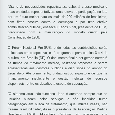
“Diante de necessidades republicanas, cabe, à classe médica e
suas entidades representativas, uma relevante participação na luta
por um futuro melhor para os mais de 200 milhões de brasileiros,
com firme postura contra a corrupção e por uma efetiva
administração pública”, enalteceu Carlos Vital, presidente do CFM,
preocupado com a manutenção do modelo criado pela
Constituição de 1988.
O Fórum Nacional Pró-SUS, onde todas as contribuições serão
colocadas em perspectiva, está programado para os dias 3 e 4 de
outubro, em Brasília (DF). O documento final a ser gerado norteará
os rumos do movimento médico, balizando propostas a serem
apresentadas aos gestores públicos e discussões no âmbito do
Legislativo. Até o momento, o diagnóstico exposto é de que há
financiamento insuficiente e gestão ineficaz de recursos
disponíveis, entre os desafios a espera de superação.
“O sistema atual não funciona. Isso é atestado sempre que os
usuários buscam pelos serviços e são inseridos numa
peregrinação em busca de tratamento, que, muitas vezes, não
trazem resolubilidade”, disse o presidente da Associação Médica
Brasileira (AMB), Florentino Cardoso, ao expressar sua