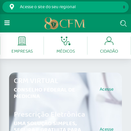
EMPRESAS
MÉDICOS
CIDADÃO
CRM VIRTUAL
CONSELHO FEDERAL DE
Acesse
MEDICINA
Prescrição Eletrônica
UMA SOLUÇÃO SIMPLES,
SEGURA E GRATUITA PARA
Acesse