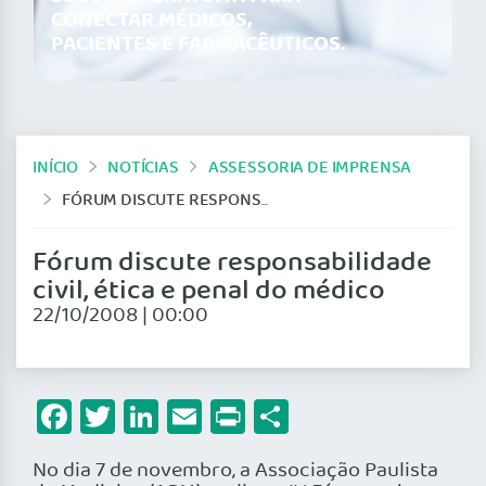
CONECTAR MÉDICOS,
PACIENTES E FARMACÊUTICOS.
INÍCIO
NOTÍCIAS
ASSESSORIA DE IMPRENSA
FÓRUM DISCUTE RESPONSABILIDADE CIVIL, ÉTICA E PENAL DO MÉDICO
Fórum discute responsabilidade
civil, ética e penal do médico
22/10/2008 | 00:00
Facebook
Twitter
LinkedIn
Email
Print
Share
No dia 7 de novembro, a Associação Paulista