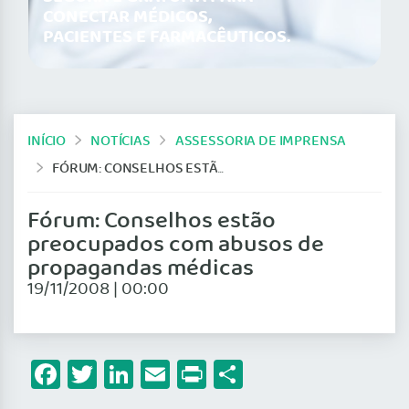
CONECTAR MÉDICOS,
PACIENTES E FARMACÊUTICOS.
INÍCIO
NOTÍCIAS
ASSESSORIA DE IMPRENSA
FÓRUM: CONSELHOS ESTÃO PREOCUPADOS COM ABUSOS DE PROPAGANDAS MÉDICAS
Fórum: Conselhos estão
preocupados com abusos de
propagandas médicas
19/11/2008 | 00:00
Facebook
Twitter
LinkedIn
Email
Print
Share