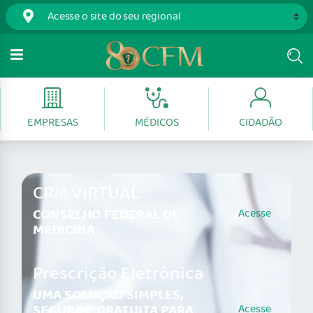
EMPRESAS
MÉDICOS
CIDADÃO
CRM VIRTUAL
CONSELHO FEDERAL DE
Acesse
MEDICINA
Prescrição Eletrônica
UMA SOLUÇÃO SIMPLES,
SEGURA E GRATUITA PARA
Acesse