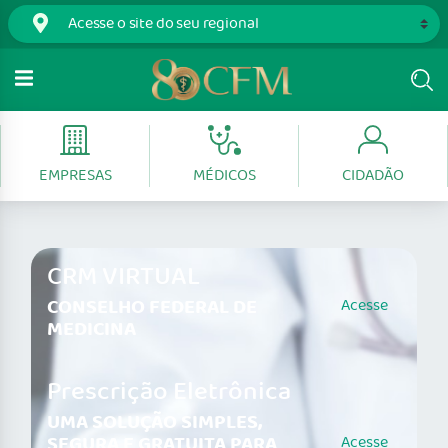
EMPRESAS
MÉDICOS
CIDADÃO
CRM VIRTUAL
CONSELHO FEDERAL DE
Acesse
MEDICINA
Prescrição Eletrônica
UMA SOLUÇÃO SIMPLES,
SEGURA E GRATUITA PARA
Acesse