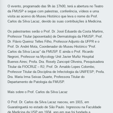
O evento, programado das 9h às 17h00, terá a abertura no Teatro
da FMUSP e segue com palestras, conferência, vídeos e uma
visita ao acervo do Museu Histórico que leva o nome do Prof.
Carlos da Silva Lacaz, devido às suas contribuições à Medicina.
Os palestrantes serão o Prof. Dr. José Eduardo da Costa Martins,
Professor Titular (aposentado) de Dermatologia da FMUSP; Prof.
Dr. Flávio Queiroz Telles Filho, Professor Adjunto da UFPR e o
Prof. Dr. André Mota, Coordenador do Museu Histórico “Prof.
Carlos da Silva Lacaz” da FMUSP. E ainda o Prof. Ricardo
Negroni, Professor na Mycology Unit Javier Muñiz Hospital
Buenos Aires; Profa. Dra. Rosely Zancopé Oliveira, Pesquisadora
Titular da FIOCRUZ – RJ; Prof. Dr. Arnaldo Lopes Colombo,
Professor Titular da Disciplina de Infectologia da UNIFESP; Profa.
Dra. Maria Irma Seixas Duarte, Professora Titular do
Departamento de Patologia da FMUSP.
Mais sobre o Prof. Carlos da Silva Lacaz
O Prof. Dr. Carlos da Silva Lacaz nasceu, em 1915, em
Guaratinguetá no estado de São Paulo. Ingressou na Faculdade
de Medicina da USP em 1934, ano em que foi fundada a