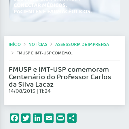
CONECTAR MÉDICOS,
PACIENTES E FARMACÊUTICOS.
INÍCIO
NOTÍCIAS
ASSESSORIA DE IMPRENSA
FMUSP E IMT-USP COMEMORAM CENTENÁRIO DO PROFESSOR CARLOS DA SILVA LACAZ
FMUSP e IMT-USP comemoram
Centenário do Professor Carlos
da Silva Lacaz
14/08/2015 | 11:24
Facebook
Twitter
LinkedIn
Email
Print
Share