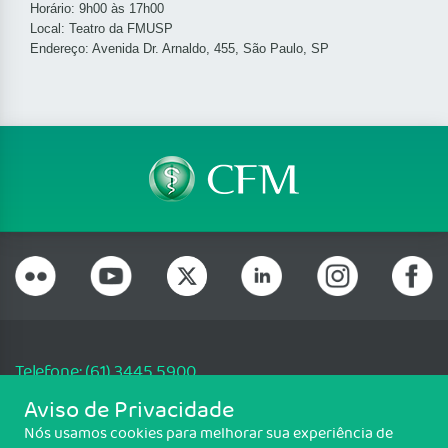
Horário: 9h00 às 17h00
Local: Teatro da FMUSP
Endereço: Avenida Dr. Arnaldo, 455, São Paulo, SP
Telefone: (61) 3445 5900
Email: cfm@portalmedico.org.br
Aviso de Privacidade
SGAS 616, Conjunto D, Lote 115, L2 Sul, Brasília/DF - CEP: 70200-760 -
Nós usamos cookies para melhorar sua experiência de