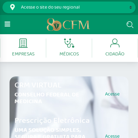
EMPRESAS
MÉDICOS
CIDADÃO
CRM VIRTUAL
CONSELHO FEDERAL DE
Acesse
MEDICINA
Prescrição Eletrônica
UMA SOLUÇÃO SIMPLES,
SEGURA E GRATUITA PARA
Acesse