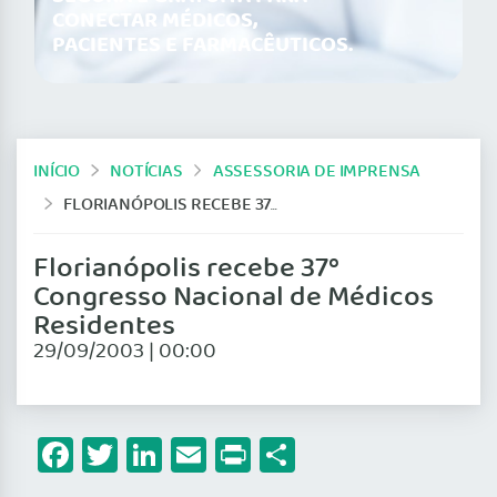
CONECTAR MÉDICOS,
PACIENTES E FARMACÊUTICOS.
INÍCIO
NOTÍCIAS
ASSESSORIA DE IMPRENSA
FLORIANÓPOLIS RECEBE 37º CONGRESSO NACIONAL DE MÉDICOS RESIDENTES
Florianópolis recebe 37º
Congresso Nacional de Médicos
Residentes
29/09/2003 | 00:00
Facebook
Twitter
LinkedIn
Email
Print
Share