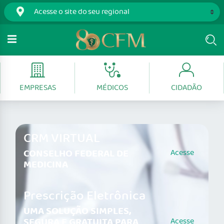
EMPRESAS
MÉDICOS
CIDADÃO
CRM VIRTUAL
CONSELHO FEDERAL DE
Acesse
MEDICINA
Prescrição Eletrônica
UMA SOLUÇÃO SIMPLES,
SEGURA E GRATUITA PARA
Acesse