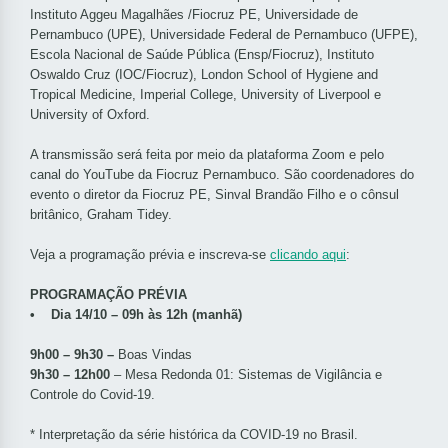
Instituto Aggeu Magalhães /Fiocruz PE, Universidade de
Pernambuco (UPE), Universidade Federal de Pernambuco (UFPE),
Escola Nacional de Saúde Pública (Ensp/Fiocruz), Instituto
Oswaldo Cruz (IOC/Fiocruz), London School of Hygiene and
Tropical Medicine, Imperial College, University of Liverpool e
University of Oxford.
A transmissão será feita por meio da plataforma Zoom e pelo
canal do YouTube da Fiocruz Pernambuco. São coordenadores do
evento o diretor da Fiocruz PE, Sinval Brandão Filho e o cônsul
britânico, Graham Tidey.
Veja a programação prévia e inscreva-se
clicando aqui
:
PROGRAMAÇÃO PRÉVIA
• Dia 14/10 – 09h às 12h (manhã)
9h00 – 9h30
–
Boas Vindas
9h30 – 12h00
– Mesa Redonda 01: Sistemas de Vigilância e
Controle do Covid-19.
* Interpretação da série histórica da COVID-19 no Brasil.