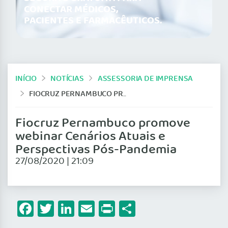
CONECTAR MÉDICOS,
PACIENTES E FARMACÊUTICOS.
INÍCIO
NOTÍCIAS
ASSESSORIA DE IMPRENSA
FIOCRUZ PERNAMBUCO PROMOVE WEBINAR CENÁRIOS ATUAIS E PERSPECTIVAS PÓS-PANDEMIA
Fiocruz Pernambuco promove
webinar Cenários Atuais e
Perspectivas Pós-Pandemia
27/08/2020 | 21:09
Facebook
Twitter
LinkedIn
Email
Print
Share