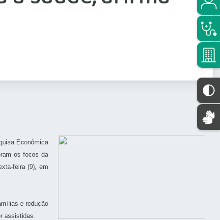
esquisa Econômica
oram os focos da
ta-feira (9), em
mílias e redução
r assistidas.