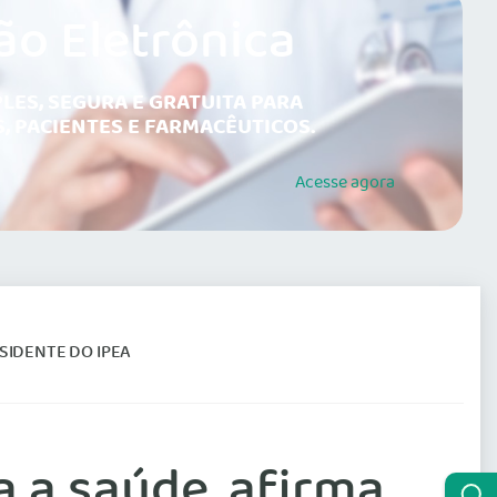
ão Eletrônica
LES, SEGURA E GRATUITA PARA
, PACIENTES E FARMACÊUTICOS.
Acesse
agora
SIDENTE DO IPEA
a a saúde, afirma