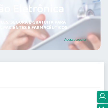
ão Eletrônica
LES, SEGURA E GRATUITA PARA
, PACIENTES E FARMACÊUTICOS.
Acesse
agora