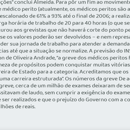
ções” conclui Almeida. Para pôr um fim ao movimento
e médico perito (atualmente, os médicos peritos são 
 escalonado de 61% a 93% até o final de 2006; a real
rga horária de trabalho de 20 para 40 horas (o que se
rou aos grevistas que não haverá corte do ponto pel
se os valores poderão ser devolvidos – e nem repres
r sua jornada de trabalho para atender a demanda r
cias até que a situação se normalize. A previsão do 
on de Oliveira Andrade, “a greve dos médicos perito
eza de propósitos podem conquistar muitas vitórias
reira de Estado para a categoria. Acreditamos que o
uma carreira estruturada”. Os números da greve De 
 greve, cerca de um milhão de exames deixaram de ser
itavam de laudo, sem cumprir a exigência do exame m
 ser realizados e que o prejuízo do Governo com a c
lhões de reais.