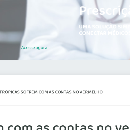
Prescriç
UMA SOLUÇÃO SIMP
CONECTAR MÉDICOS
Acesse
agora
NTRÓPICAS SOFREM COM AS CONTAS NO VERMELHO
em com as contas no v