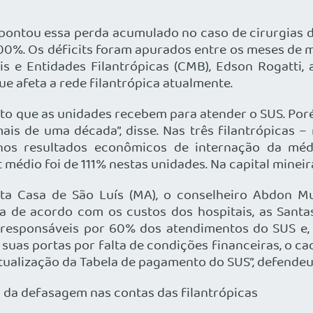
 apontou essa perda acumulado no caso de cirurgias d
700%. Os déficits foram apurados entre os meses de m
is e Entidades Filantrópicas (CMB), Edson Rogatti,
ue afeta a rede filantrópica atualmente.
o que as unidades recebem para atender o SUS. Poré
is de uma década”, disse. Nas três filantrópicas –
nos resultados econômicos de internação da méd
 médio foi de 111% nestas unidades. Na capital mineir
nta Casa de São Luís (MA), o conselheiro Abdon 
a de acordo com os custos dos hospitais, as Santas
são responsáveis por 60% dos atendimentos do SUS e
 suas portas por falta de condições financeiras, o 
atualização da Tabela de pagamento do SUS”, defendeu