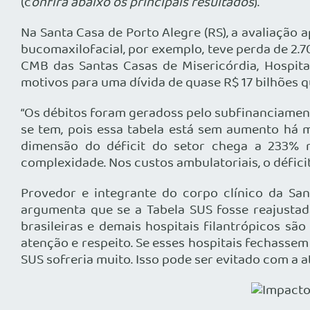
(c
onfira abaixo os principais resultados
).
Na Santa Casa de Porto Alegre (RS), a avaliação
bucomaxilofacial, por exemplo, teve perda de 2.
CMB das Santas Casas de Misericórdia, Hospita
motivos para uma dívida de quase R$ 17 bilhões q
“Os débitos foram geradoss pelo subfinanciament
se tem, pois essa tabela está sem aumento há ma
dimensão do déficit do setor chega a 233% 
complexidade. Nos custos ambulatoriais, o déficit
Provedor e integrante do corpo clínico da Sa
argumenta que se a Tabela SUS fosse reajustad
brasileiras e demais hospitais filantrópicos 
atenção e respeito. Se esses hospitais fechassem
SUS sofreria muito. Isso pode ser evitado com a 