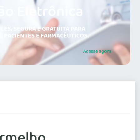
ão Eletrônica
LES, SEGURA E GRATUITA PARA
, PACIENTES E FARMACÊUTICOS.
Acesse
agora
ermelho