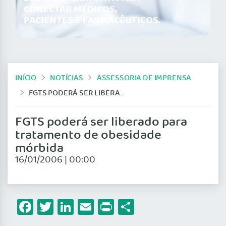
CONECTAR MÉDICOS,
PACIENTES E FARMACÊUTICOS.
INÍCIO
NOTÍCIAS
ASSESSORIA DE IMPRENSA
FGTS PODERÁ SER LIBERADO PARA TRATAMENTO DE OBESIDADE MÓRBIDA
FGTS poderá ser liberado para
tratamento de obesidade
mórbida
16/01/2006 | 00:00
Facebook
Twitter
LinkedIn
Email
Print
Share