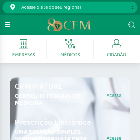
EMPRESAS
MÉDICOS
CIDADÃO
CRM VIRTUAL
CONSELHO FEDERAL DE
Acesse
MEDICINA
Prescrição Eletrônica
UMA SOLUÇÃO SIMPLES,
SEGURA E GRATUITA PARA
Acesse