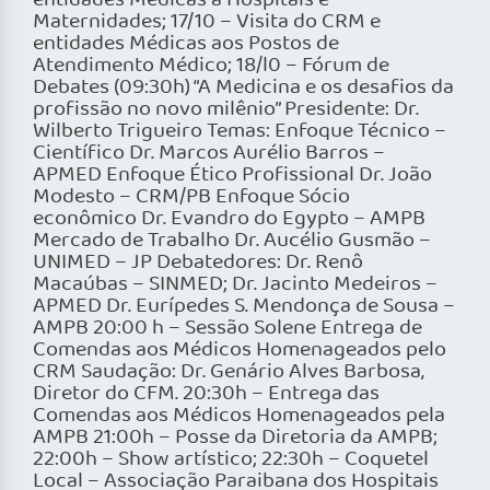
entidades Médicas a Hospitais e
Maternidades; 17/10 – Visita do CRM e
entidades Médicas aos Postos de
Atendimento Médico; 18/l0 – Fórum de
Debates (09:30h) “A Medicina e os desafios da
profissão no novo milênio” Presidente: Dr.
Wilberto Trigueiro Temas: Enfoque Técnico –
Científico Dr. Marcos Aurélio Barros –
APMED Enfoque Ético Profissional Dr. João
Modesto – CRM/PB Enfoque Sócio
econômico Dr. Evandro do Egypto – AMPB
Mercado de Trabalho Dr. Aucélio Gusmão –
UNIMED – JP Debatedores: Dr. Renô
Macaúbas – SINMED; Dr. Jacinto Medeiros –
APMED Dr. Eurípedes S. Mendonça de Sousa –
AMPB 20:00 h – Sessão Solene Entrega de
Comendas aos Médicos Homenageados pelo
CRM Saudação: Dr. Genário Alves Barbosa,
Diretor do CFM. 20:30h – Entrega das
Comendas aos Médicos Homenageados pela
AMPB 21:00h – Posse da Diretoria da AMPB;
22:00h – Show artístico; 22:30h – Coquetel
Local – Associação Paraibana dos Hospitais