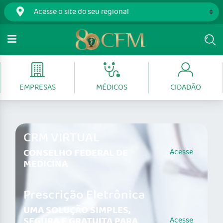
EMPRESAS
MÉDICOS
CIDADÃO
CRM VIRTUAL
CONSELHO FEDERAL DE
Acesse
MEDICINA
Prescrição Eletrônica
UMA SOLUÇÃO SIMPLES,
SEGURA E GRATUITA PARA
Acesse