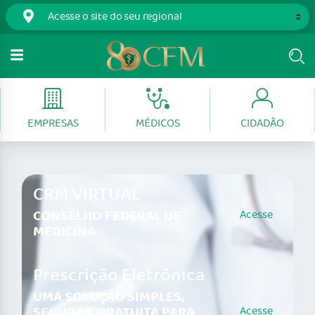
EMPRESAS
MÉDICOS
CIDADÃO
CRM VIRTUAL
CONSELHO FEDERAL DE
Acesse
MEDICINA
Prescrição Eletrônica
UMA SOLUÇÃO SIMPLES,
SEGURA E GRATUITA PARA
Acesse