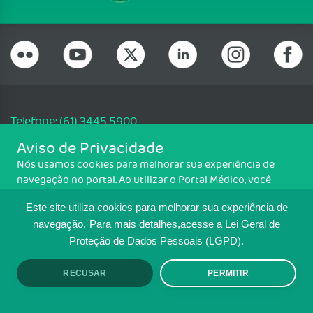
Telefone: (61) 3445 5900
Email: cfm@portalmedico.org.br
Aviso de Privacidade
SGAS 616, Conjunto D, Lote 115, L2 Sul, Brasília/DF - CEP: 70200-760 -
Nós usamos cookies para melhorar sua experiência de
CNPJ: 33.583.550/0001-30
navegação no portal. Ao utilizar o Portal Médico, você
Copyright CFM. Todos os direitos reservados.
concorda com a política de monitoramento de cookies.
Este site utiliza cookies para melhorar sua experiência de
Para ter mais informações sobre como isso é feito, acesse
MAPA DO SITE
Política de cookies
. Se você concorda, clique em ACEITO.
navegação.
Para mais detalhes,acesse a Lei Geral de
Proteção de Dados Pessoais (LGPD).
TRANSPARÊNCIA E PRESTAÇÃO DE
CONTAS
RECUSAR
PERMITIR
ACEITO