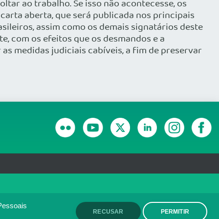
ltar ao trabalho. Se isso não acontecesse, os
carta aberta, que será publicada nos principais
sileiros, assim como os demais signatários deste
e, com os efeitos que os desmandos e a
s medidas judiciais cabíveis, a fim de preservar
RANSPARÊNCIA E PRESTAÇÃO DE CONTAS
olítica de monitoramento de
ACEITO
Pessoais
RECUSAR
PERMITIR