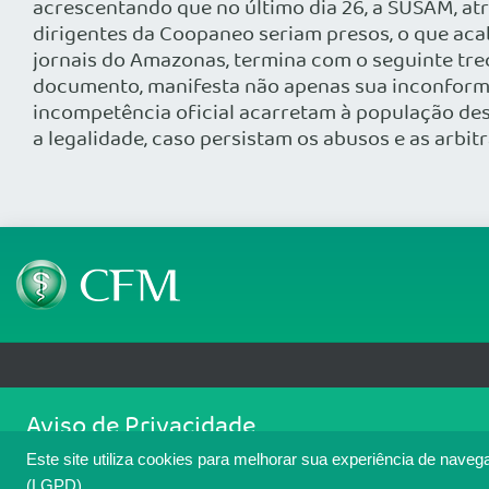
acrescentando que no último dia 26, a SUSAM, atra
dirigentes da Coopaneo seriam presos, o que acab
jornais do Amazonas, termina com o seguinte tre
documento, manifesta não apenas sua inconformi
incompetência oficial acarretam à população dest
a legalidade, caso persistam os abusos e as arbit
Telefone: (61) 3445 5900
Email: cfm@portalmedico.o
Aviso de Privacidade
SGAS 616, Conjunto D, Lote 115, L2 Sul, Brasília/DF - CEP: 70200-760 - CNPJ
Nós usamos cookies para melhorar sua experiência de navegaçã
Copyright 2026 CFM. Todos os direitos reservados.
Este site utiliza cookies para melhorar sua experiência de naveg
cookies. Para ter mais informações sobre como isso é feito, a
(LGPD).