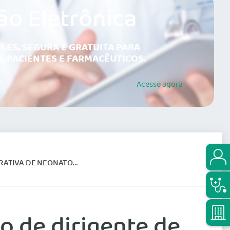
ão Eletrônica
LES, SEGURA E GRATUITA PARA
, PACIENTES E FARMACÊUTICOS.
Acesse
agora
 DE NEONATOLOGISTAS
 de dirigente de