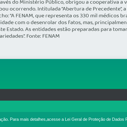
vés do Ministério Público, obrigou a cooperativa a vo
ou ocorrendo. Intitulada “Abertura de Precedente”, a 
cho: “A FENAM, que representa os 330 mil médicos bra
dade com o desenrolar dos fatos, mas, principalment
e Estado. As entidades estão preparadas para tomar a
rariedades”. Fonte: FENAM
rg.br
MAPA DO SITE
T
: 33.583.550/0001-30
o no portal. Ao utilizar o Portal Médico, você concorda com a p
ação.
Para mais detalhes,acesse a Lei Geral de Proteção de Dados 
Política de cookies
cesse
. Se você concorda, clique em ACEITO.