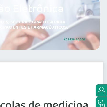
ão Eletrônica
LES, SEGURA E GRATUITA PARA
, PACIENTES E FARMACÊUTICOS.
Acesse
agora
colas de medicina