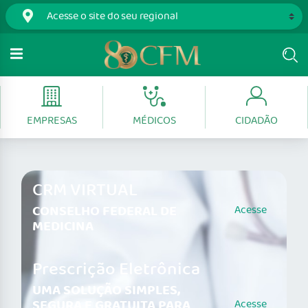
EMPRESAS
MÉDICOS
CIDADÃO
CRM VIRTUAL
CONSELHO FEDERAL DE
Acesse
MEDICINA
Prescrição Eletrônica
UMA SOLUÇÃO SIMPLES,
SEGURA E GRATUITA PARA
Acesse