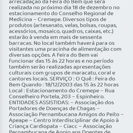
arrecadação da Feira do Bem que será
realizada no próximo dia 18 de dezembro no
estacionamento do Conselho Regional de
Medicina – Cremepe. Diversos tipos de
produtos (artesanato, velas, bolsas, roupas,
acessórios, mosaico, quadros, caixas, etc.)
estarão à venda em mais de sessenta
barracas. No local também haverá para os
visitantes uma pracinha de alimentação com
diversas opções. A Feira do Bem vai
funcionar das 15 às 22 horas e no período
também serão realizadas apresentações
culturais com grupos de maracatu, coral e
cantores locais. SERVIÇO : O Quê : Feira do
Bem Quando : 18/12/2003 das 15 às 22 horas
Local : Estacionamento do Cremepe – Rua
Conselheiro Portela, 203 – Espinheiro.
ENTIDADES ASSISTIDAS: – Associação dos
Portadores de Doenças de Chagas –
Associação Pernambucana Amigos do Peito –
Apeape – Centro Interdisciplinar de Apoio à
Criança Cardiopata – Ciacc – Associação
Pernambucana de Apoio aos Doentes de