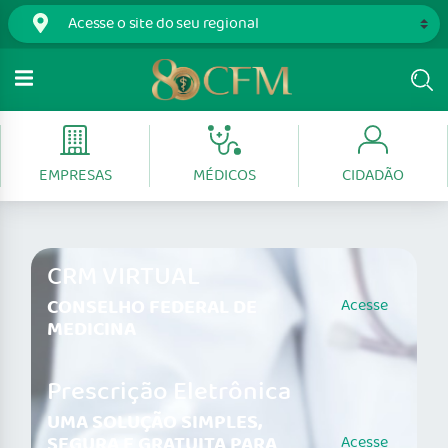
EMPRESAS
MÉDICOS
CIDADÃO
CRM VIRTUAL
CONSELHO FEDERAL DE
Acesse
MEDICINA
Prescrição Eletrônica
UMA SOLUÇÃO SIMPLES,
SEGURA E GRATUITA PARA
Acesse