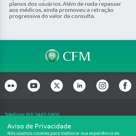
planos dos usuários. Além de nada repassar
aos médicos, ainda promoveu a retração
progressiva do valor da consulta.
Telefone: (61) 3445 5900
Email: cfm@portalmedico.org.br
Aviso de Privacidade
SGAS 616, Conjunto D, Lote 115, L2 Sul, Brasília/DF - CEP: 70200-760 -
Nós usamos cookies para melhorar sua experiência de