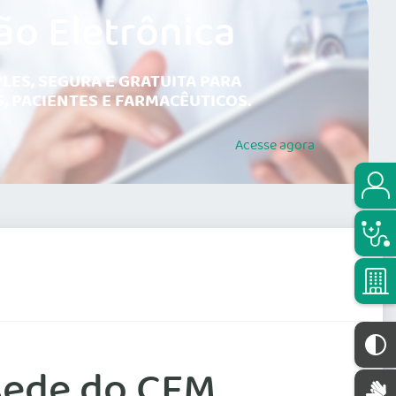
ão Eletrônica
LES, SEGURA E GRATUITA PARA
, PACIENTES E FARMACÊUTICOS.
Acesse
agora
 sede do CFM