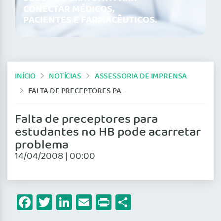
CONECTAR MÉDICOS,
PACIENTES E FARMACÊUTICOS.
INÍCIO
NOTÍCIAS
ASSESSORIA DE IMPRENSA
FALTA DE PRECEPTORES PARA ESTUDANTES NO HB PODE ACARRETAR PROBLEMA
Falta de preceptores para
estudantes no HB pode acarretar
problema
14/04/2008 | 00:00
Facebook
Twitter
LinkedIn
Email
Print
Share