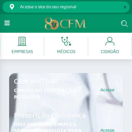
EMPRESAS
MÉDICOS
CIDADÃO
CRM VIRTUAL
CONSELHO FEDERAL DE
Acesse
MEDICINA
Prescrição Eletrônica
UMA SOLUÇÃO SIMPLES,
SEGURA E GRATUITA PARA
Acesse