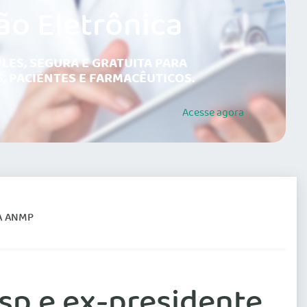
ão Eletrônica
LES, SEGURA E GRATUITA PARA
, PACIENTES E FARMACÊUTICOS.
Acesse
agora
A ANMP
sp e ex-presidente